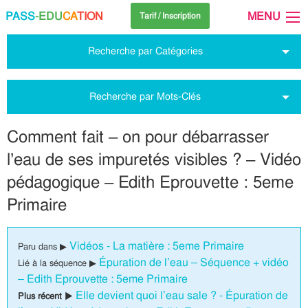
PASS
-EDU
CA
TION
MENU
Tarif / Inscription
Recherche par Catégories
Recherche par Mots-Clés
Comment fait – on pour débarrasser
l’eau de ses impuretés visibles ? – Vidéo
pédagogique – Edith Eprouvette : 5eme
Primaire
Vidéos - La matière : 5eme Primaire
Paru dans ▶
Épuration de l’eau – Séquence + vidéo
Lié à la séquence ▶
– Edith Eprouvette : 5eme Primaire
Elle devient quoi l’eau sale ? - Épuration de
Plus récent ▶