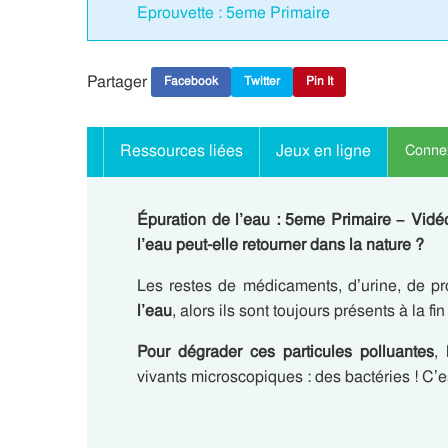
Eprouvette : 5eme Primaire
Partager
Facebook
Twitter
Pin It
Ressources liées
Jeux en ligne
Connex
Épuration de l’eau : 5eme Primaire – Vidé
l’eau peut-elle retourner dans la nature ?
Les restes de médicaments, d’urine, de p
l’eau
, alors ils sont toujours présents à la fi
Pour dégrader ces particules polluantes
,
vivants microscopiques : des bactéries ! C’e