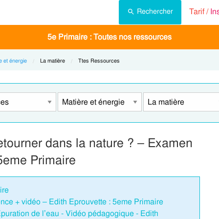
Tarif /
In
Rechercher
5e Primaire : Toutes nos ressources
e et énergie
Current:
La matière
Current:
Ttes Ressources
 retourner dans la nature ? – Examen
 5eme Primaire
ire
nce + vidéo – Edith Eprouvette : 5eme Primaire
 Épuration de l’eau - Vidéo pédagogique - Edith