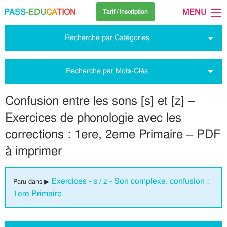
PASS
-EDU
CA
TION
MENU
Tarif / Inscription
Recherche par Catégories
Recherche par Mots-Clés
Confusion entre les sons [s] et [z] –
Exercices de phonologie avec les
corrections : 1ere, 2eme Primaire – PDF
à imprimer
Exercices - s / z - Son complexe, confusion :
Paru dans ▶
1ere Primaire