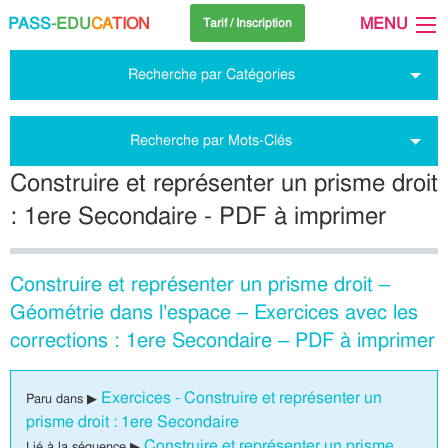
PASS
-EDU
CA
TION
MENU
Tarif / Inscription
Recherche par Catégories
Recherche par Mots-Clés
Construire et représenter un prisme droit
: 1ere Secondaire - PDF à imprimer
Construire et représenter un prisme droit –
Géométrie dans l’espace – Exercices avec les
corrections : 1ere Secondaire – PDF à imprimer
Exercices - Construire et représenter un
Paru dans ▶
prisme droit : 1ere Secondaire
Construire et représenter un prisme
Lié à la séquence ▶