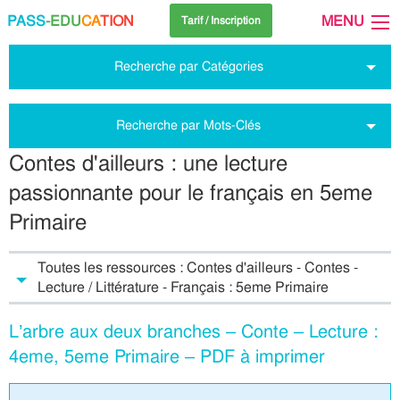
PASS
-EDU
CA
TION
MENU
Tarif / Inscription
Recherche par Catégories
Recherche par Mots-Clés
Contes d'ailleurs : une lecture
passionnante pour le français en 5eme
Primaire
Toutes les ressources : Contes d'ailleurs - Contes -
Lecture / Littérature - Français : 5eme Primaire
L’arbre aux deux branches – Conte – Lecture :
4eme, 5eme Primaire – PDF à imprimer