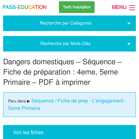
PASS
-EDU
CA
TION
MENU
Tarif / Inscription
Recherche par Catégories
Recherche par Mots-Clés
Dangers domestiques – Séquence –
Fiche de préparation : 4eme, 5eme
Primaire – PDF à imprimer
Séquence / Fiche de prep - L'engagement :
Paru dans ▶
5eme Primaire
Voir les fiches