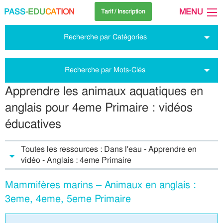
PASS
-EDU
CA
TION
MENU
Tarif / Inscription
Recherche par Catégories
Recherche par Mots-Clés
Apprendre les animaux aquatiques en
anglais pour 4eme Primaire : vidéos
éducatives
Toutes les ressources : Dans l'eau - Apprendre en
vidéo - Anglais : 4eme Primaire
Mammifères marins – Animaux en anglais :
3eme, 4eme, 5eme Primaire