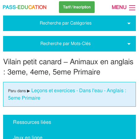
PASS
-EDU
CA
TION
MENU
Tarif / Inscription
Recherche par Catégories
Recherche par Mots-Clés
Vilain petit canard – Animaux en anglais
: 3eme, 4eme, 5eme Primaire
Leçons et exercices - Dans l'eau - Anglais :
Paru dans ▶
5eme Primaire
Ressources liées
Jeux en ligne