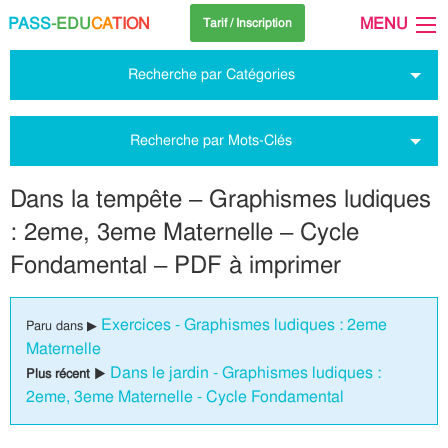
PASS
-EDU
CA
TION
MENU
Tarif / Inscription
Recherche par Catégories
Recherche par Mots-Clés
Dans la tempête – Graphismes ludiques
: 2eme, 3eme Maternelle – Cycle
Fondamental – PDF à imprimer
Exercices - Graphismes ludiques : 2eme
Paru dans ▶
Maternelle
Dans le jardin - Graphismes ludiques :
Plus récent ▶
2eme, 3eme Maternelle - Cycle Fondamental