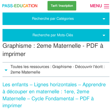
PASS
-EDU
CA
TION
MENU
Tarif / Inscription
Recherche par Catégories
Recherche par Mots-Clés
Graphisme : 2eme Maternelle - PDF à
imprimer
Toutes les ressources : Graphisme - Découvrir l'écrit :
2eme Maternelle
Les enfants – Lignes horizontales – Apprendre
à découper en maternelle : 1ere, 2eme
Maternelle – Cycle Fondamental – PDF à
imprimer