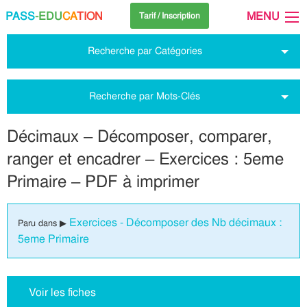
PASS
-EDU
CA
TION
MENU
Tarif / Inscription
Recherche par Catégories
Recherche par Mots-Clés
Décimaux – Décomposer, comparer,
ranger et encadrer – Exercices : 5eme
Primaire – PDF à imprimer
Exercices - Décomposer des Nb décimaux :
Paru dans ▶
5eme Primaire
Voir les fiches