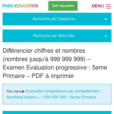
PASS
-EDU
CA
TION
MENU
Tarif / Inscription
Recherche par Catégories
Recherche par Mots-Clés
Différencier chiffres et nombres
(nombres jusqu’à 999 999 999) –
Examen Evaluation progressive : 5eme
Primaire – PDF à imprimer
Evaluation progressive par compétences -
Paru dans ▶
Nombres entiers < 1 000 000 000 : 5eme Primaire