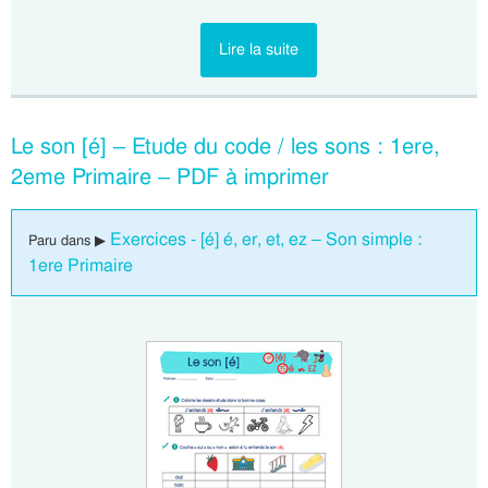
Lire la suite
Le son [é] – Etude du code / les sons : 1ere,
2eme Primaire – PDF à imprimer
Exercices - [é] é, er, et, ez – Son simple :
Paru dans ▶
1ere Primaire