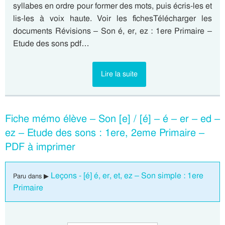
syllabes en ordre pour former des mots, puis écris-les et
lis-les à voix haute. Voir les fichesTélécharger les
documents Révisions – Son é, er, ez : 1ere Primaire –
Etude des sons pdf…
Lire la suite
Fiche mémo élève – Son [e] / [é] – é – er – ed –
ez – Etude des sons : 1ere, 2eme Primaire –
PDF à imprimer
Leçons - [é] é, er, et, ez – Son simple : 1ere
Paru dans ▶
Primaire