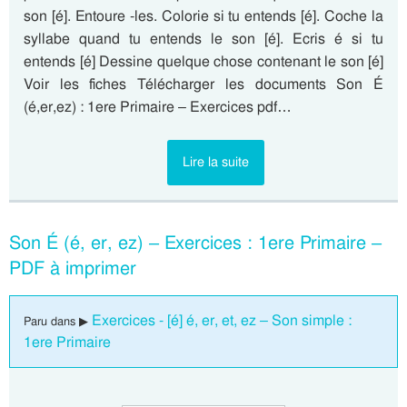
son [é]. Entoure -les. Colorie si tu entends [é]. Coche la
syllabe quand tu entends le son [é]. Ecris é si tu
entends [é] Dessine quelque chose contenant le son [é]
Voir les fiches Télécharger les documents Son É
(é,er,ez) : 1ere Primaire – Exercices pdf…
Lire la suite
Son É (é, er, ez) – Exercices : 1ere Primaire –
PDF à imprimer
Exercices - [é] é, er, et, ez – Son simple :
Paru dans ▶
1ere Primaire