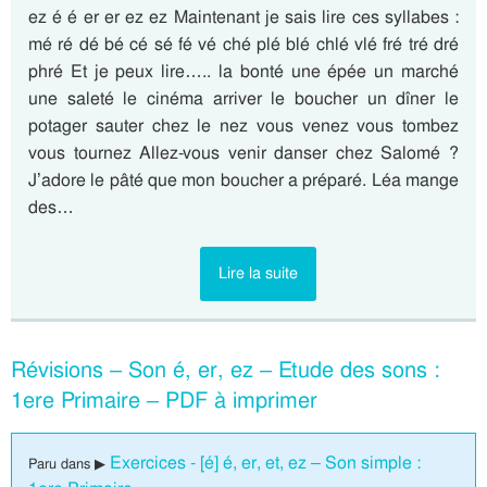
ez é é er er ez ez Maintenant je sais lire ces syllabes :
mé ré dé bé cé sé fé vé ché plé blé chlé vlé fré tré dré
phré Et je peux lire….. la bonté une épée un marché
une saleté le cinéma arriver le boucher un dîner le
potager sauter chez le nez vous venez vous tombez
vous tournez Allez-vous venir danser chez Salomé ?
J’adore le pâté que mon boucher a préparé. Léa mange
des…
Lire la suite
Révisions – Son é, er, ez – Etude des sons :
1ere Primaire – PDF à imprimer
Exercices - [é] é, er, et, ez – Son simple :
Paru dans ▶