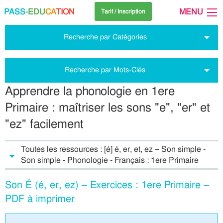
PASS
-EDU
CA
TION
MENU
Tarif / Inscription
Recherche par Catégories
Recherche par Mots-Clés
Apprendre la phonologie en 1ere
Primaire : maîtriser les sons "e", "er" et
"ez" facilement
Toutes les ressources : [é] é, er, et, ez – Son simple -
Son simple - Phonologie - Français : 1ere Primaire
Son É (é, er, ez) – Exercices : 1ere Primaire –
PDF à imprimer