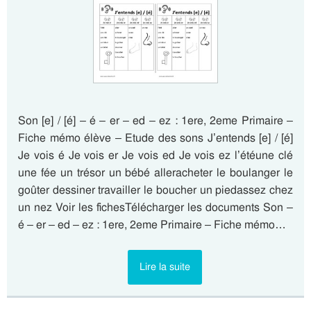
Son [e] / [é] – é – er – ed – ez : 1ere, 2eme Primaire –
Fiche mémo élève – Etude des sons J’entends [e] / [é]
Je vois é Je vois er Je vois ed Je vois ez l’étéune clé
une fée un trésor un bébé alleracheter le boulanger le
goûter dessiner travailler le boucher un piedassez chez
un nez Voir les fichesTélécharger les documents Son –
é – er – ed – ez : 1ere, 2eme Primaire – Fiche mémo…
Lire la suite