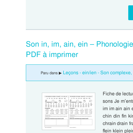
Son in, im, ain, ein – Phonologi
PDF à imprimer
Leçons - ein/ien - Son complexe, 
Paru dans ▶
Fiche de lectu
sons Je m’entra
im im ain ain e
chin din fin ki
chrain drain fr
flein klein ple