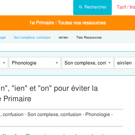
Tarif /
In
Rechercher
1e Primaire : Toutes nos ressources
ogie
Son complexe, confusion
Current:
ein/ien
Current:
Ttes Ressources
", "ien" et "on" pour éviter la
 Primaire
e, confusion - Son complexe, confusion - Phonologie -