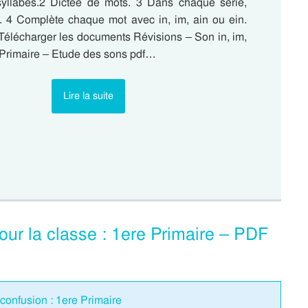
yllabes.2 Dictée de mots. 3 Dans chaque série,
us. 4 Complète chaque mot avec in, im, ain ou ein.
sTélécharger les documents Révisions – Son in, im,
e Primaire – Etude des sons pdf…
Lire la suite
pour la classe : 1ere Primaire – PDF
confusion : 1ere Primaire