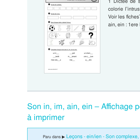
1 Dictée de s
colorie l’intr
Voir les fiche
ain, ein : 1er
Son in, im, ain, ein – Affichage 
à imprimer
Leçons - ein/ien - Son complexe, 
Paru dans ▶