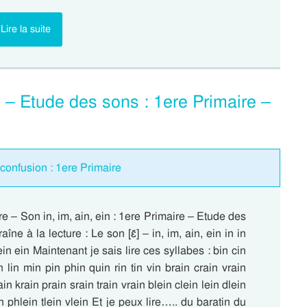
Lire la suite
e – Etude des sons : 1ere Primaire –
confusion : 1ere Primaire
re – Son in, im, ain, ein : 1ere Primaire – Etude des
îne à la lecture : Le son [ɛ̃] – in, im, ain, ein in in
in ein Maintenant je sais lire ces syllabes : bin cin
n lin min pin phin quin rin tin vin brain crain vrain
ain krain prain srain train vrain blein clein lein dlein
in phlein tlein vlein Et je peux lire….. du baratin du