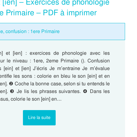
t [ien] – Exercices de phonologie
me Primaire – PDF à imprimer
e, confusion : 1ere Primaire
n] et [ien] : exercices de phonologie avec les
our le niveau : 1ere, 2eme Primaire (). Confusion
s [ein] et [ien] J’écris Je m’entraine Je m’évalue
entifie les sons : colorie en bleu le son [ein] et en
ien]. ❷ Coche la bonne case, selon si tu entends le
[ien]. ❸ Je lis les phrases suivantes. ❹ Dans les
sus, colorie le son [ein] en…
Lire la suite