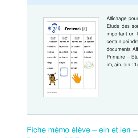
Affichage pour
Etude des son
important un 
certain peindr
documents Affi
Primaire – Etu
im, ain, ein :
Fiche mémo élève – ein et ien 