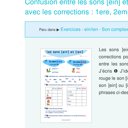
Confusion entre les sons [ein] e
avec les corrections : 1ere, 2e
Exercices - ein/ien - Son complex
Paru dans ▶
Les sons [ei
corrections p
entre les son
J’écris ❶ J’id
rouge le son [
son [ein] ou 
phrases ci-des