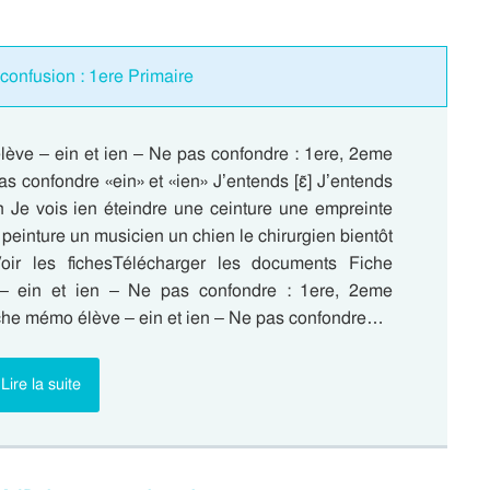
confusion : 1ere Primaire
ève – ein et ien – Ne pas confondre : 1ere, 2eme
s confondre «ein» et «ien» J’entends [ɛ̃] J’entends
ein Je vois ien éteindre une ceinture une empreinte
 peinture un musicien un chien le chirurgien bientôt
oir les fichesTélécharger les documents Fiche
 ein et ien – Ne pas confondre : 1ere, 2eme
Fiche mémo élève – ein et ien – Ne pas confondre…
Lire la suite