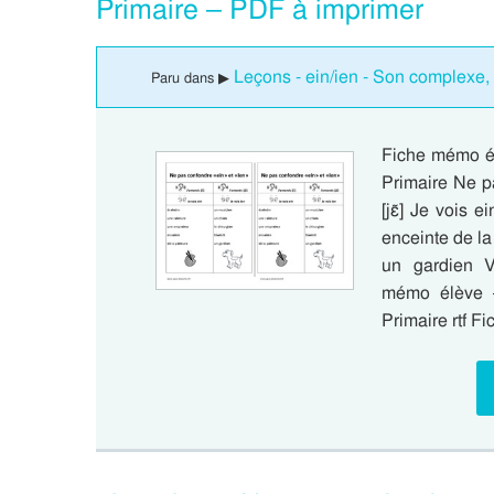
Primaire – PDF à imprimer
Leçons - ein/ien - Son complexe, 
Paru dans ▶
Fiche mémo él
Primaire Ne pa
[jɛ̃] Je vois 
enceinte de la
un gardien V
mémo élève –
Primaire rtf 