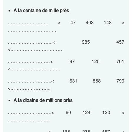
A la centaine de mille près
…………………….. < 47 403 148 <
………………………….
………………………..< 985 457
<……………………………
………………………< 97 125 701
<…………………………..
……………………….< 631 858 799
<……………………..
A la dizaine de millions près
……………………….< 60 124 120 <
………………………
……………………..< 165 275 457 <