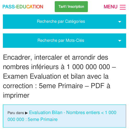
PASS
-EDU
CA
TION
MENU
Tarif / Inscription
Recherche par Catégories
Recherche par Mots-Clés
Encadrer, intercaler et arrondir des
nombres inférieurs à 1 000 000 000 –
Examen Evaluation et bilan avec la
correction : 5eme Primaire – PDF à
imprimer
Evaluation Bilan - Nombres entiers < 1 000
Paru dans ▶
000 000 : 5eme Primaire