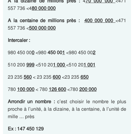
A la dizaine de millions près
:
4
70 000 000
<471
557 736 <4
80 000 000
A la centaine de millions près
:
400 000 000
<471
557 736 <
500 000 000
Intercaler :
980 450 00
0
<980
450 00
1
<980 450 00
2
510 200
999
<510 20
1 000
<510 20
1 001
23 235
560
< 23 235
600
<23 235
650
780
100 000
< 780
126 600
<780
200 000
Arrondir un nombre :
c’est choisir le nombre le plus
proche à l’unité, à la dizaine, à la centaine, à l’unité de
mille … près
Ex : 147 450 129