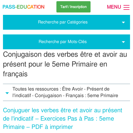
PASS
-EDU
CA
TION
MENU
Tarif / Inscription
Recherche par Catégories
Recherche par Mots-Clés
Conjugaison des verbes être et avoir au
présent pour le 5eme Primaire en
français
Toutes les ressources : Être Avoir - Présent de
l'indicatif - Conjugaison - Français : 5eme Primaire
Conjuguer les verbes être et avoir au présent
de l’indicatif – Exercices Pas à Pas : 5eme
Primaire – PDF à imprimer