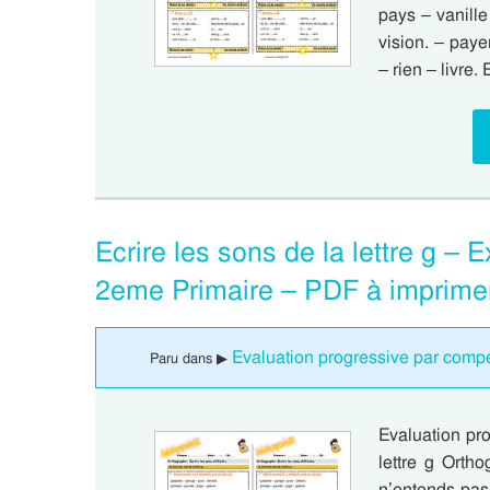
pays – vanille 
vision. – paye
– rien – livre.
Ecrire les sons de la lettre g –
2eme Primaire – PDF à imprime
Evaluation progressive par compét
Paru dans ▶
Evaluation pr
lettre g Ortho
n’entends pas 