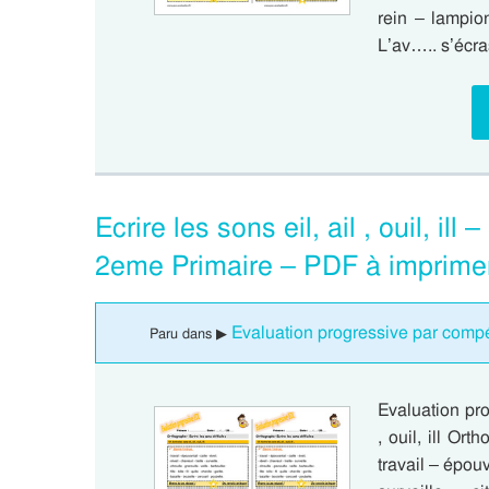
rein – lampion
L’av….. s’écr
Ecrire les sons eil, ail , ouil, i
2eme Primaire – PDF à imprime
Evaluation progressive par compét
Paru dans ▶
Evaluation pro
, ouil, ill Ort
travail – épouv