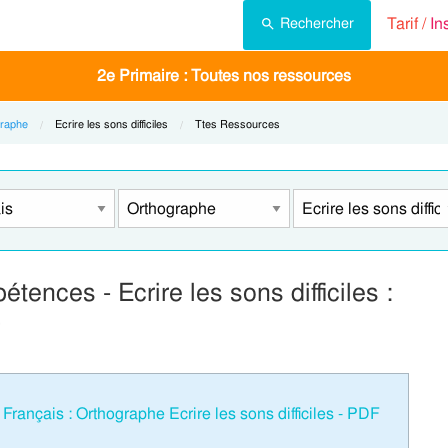
Tarif /
In
Rechercher
2e Primaire : Toutes nos ressources
raphe
Current:
Ecrire les sons difficiles
Current:
Ttes Ressources
ences - Ecrire les sons difficiles :
ançais : Orthographe Ecrire les sons difficiles - PDF