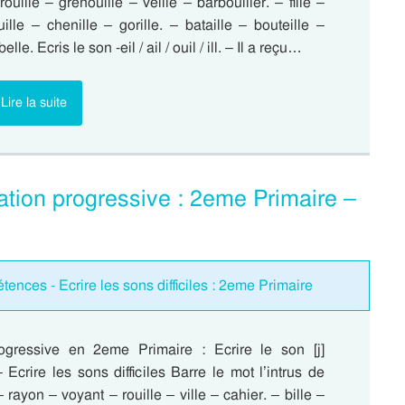
trouille – grenouille – veille – barbouiller. – fille –
quille – chenille – gorille. – bataille – bouteille –
lle. Ecris le son -eil / ail / ouil / ill. – Il a reçu…
Lire la suite
ation progressive : 2eme Primaire –
ences - Ecrire les sons difficiles : 2eme Primaire
ogressive en 2eme Primaire : Ecrire le son [j]
Ecrire les sons difficiles Barre le mot l’intrus de
 rayon – voyant – rouille – ville – cahier. – bille –