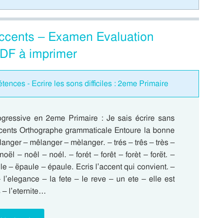
 accents – Examen Evaluation
PDF à imprimer
ences - Ecrire les sons difficiles : 2eme Primaire
ogressive en 2eme Primaire : Je sais écrire sans
ccents Orthographe grammaticale Entoure la bonne
anger – mêlanger – mèlanger. – trés – três – très –
noël – noêl – noél. – forét – forêt – forèt – forët. –
e – ëpaule – épaule. Ecris l’accent qui convient. –
 l’elegance – la fete – le reve – un ete – elle est
 – l’eternite…