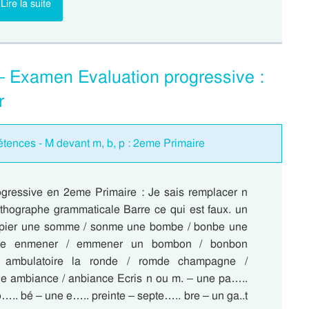
Lire la suite
 – Examen Evaluation progressive :
r
tences - M devant m, b, p : 2eme Primaire
ogressive en 2eme Primaire : Je sais remplacer n
rthographe grammaticale Barre ce qui est faux. un
npier une somme / sonme une bombe / bonbe une
be enmener / emmener un bombon / bonbon
 / ambulatoire la ronde / romde champagne /
 ambiance / anbiance Ecris n ou m. – une pa…..
to….. bé – une e….. preinte – septe….. bre – un ga..t