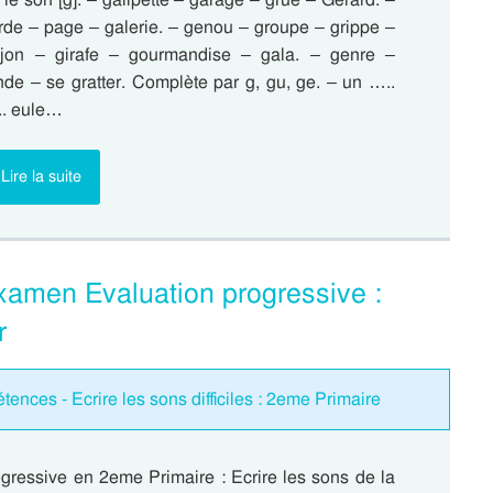
rde – page – galerie. – genou – groupe – grippe –
jon – girafe – gourmandise – gala. – genre –
nde – se gratter. Complète par g, gu, ge. – un …..
.. eule…
Lire la suite
 Examen Evaluation progressive :
r
ences - Ecrire les sons difficiles : 2eme Primaire
ogressive en 2eme Primaire : Ecrire les sons de la