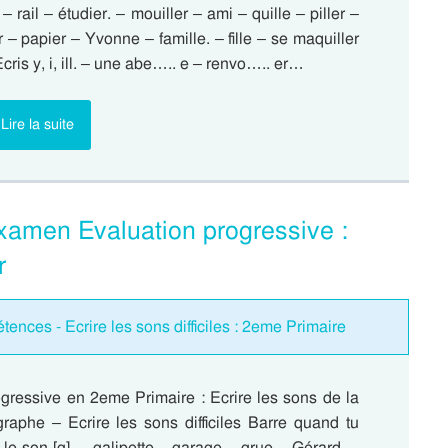
– rail – étudier. – mouiller – ami – quille – piller –
r – papier – Yvonne – famille. – fille – se maquiller
 Ecris y, i, ill. – une abe….. e – renvo….. er…
Lire la suite
 Examen Evaluation progressive :
r
ences - Ecrire les sons difficiles : 2eme Primaire
ogressive en 2eme Primaire : Ecrire les sons de la
graphe – Ecrire les sons difficiles Barre quand tu
le son [g]. – galipette – garage – grue – Gérard. –