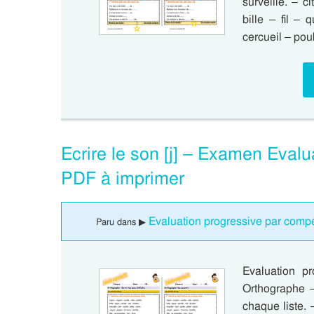
surveille. – ci
bille – fil – 
cercueil – poube
Ecrire le son [j] – Examen Evalu
PDF à imprimer
Evaluation progressive par compét
Paru dans ▶
Evaluation pr
Orthographe – 
chaque liste. –