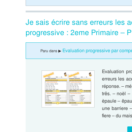
Je sais écrire sans erreurs les
progressive : 2eme Primaire – 
Evaluation progressive par compét
Paru dans ▶
Evaluation pr
erreurs les a
réponse. – mél
trës. – noèl – 
èpaule – êpaul
une barriere –
fiere – du mais