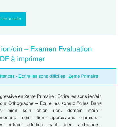
Lire la suite
 ; ion/oin – Examen Evaluation
PDF à imprimer
ences - Ecrire les sons difficiles : 2eme Primaire
gressive en 2eme Primaire : Ecrire les sons ien/ein
n/oin Orthographe – Ecrire les sons difficiles Barre
ens – mien – sein – chien – rien. – demain – main –
intenant. – soin – lion – apercevions – camion. –
 – refrain – addition – riant. – bien – ambiance –