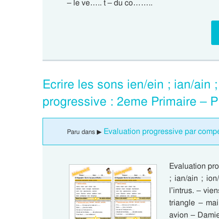
– le ve….. t – du co……..
Ecrire les sons ien/ein ; ian/ain
progressive : 2eme Primaire – 
Evaluation progressive par compét
Paru dans ▶
Evaluation pro
; ian/ain ; io
l’intrus. – vi
triangle – ma
avion – Damien