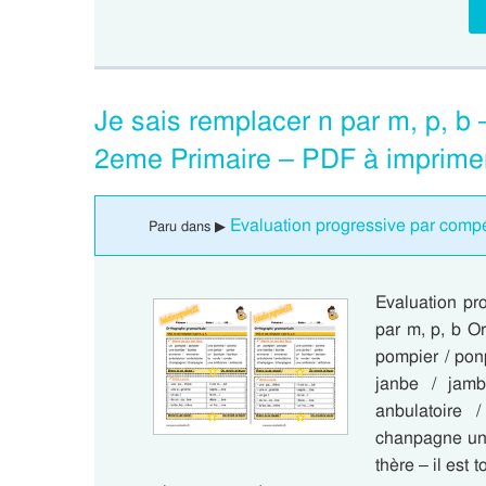
Je sais remplacer n par m, p, b
2eme Primaire – PDF à imprime
Evaluation progressive par compé
Paru dans ▶
Evaluation pr
par m, p, b O
pompier / po
janbe / jam
anbulatoire
chanpagne une
thère – il est 