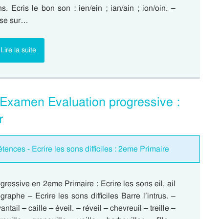
s. Ecris le bon son : ien/ein ; ian/ain ; ion/oin. –
ase sur…
Lire la suite
ll – Examen Evaluation progressive :
r
ences - Ecrire les sons difficiles : 2eme Primaire
gressive en 2eme Primaire : Ecrire les sons eil, ail
hographe – Ecrire les sons difficiles Barre l’intrus. –
antail – caille – éveil. – réveil – chevreuil – treille –