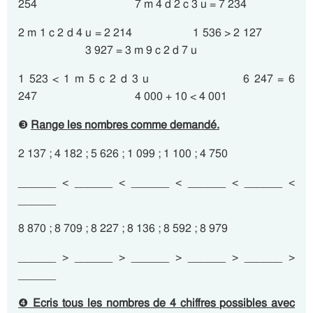
254 7 m 4 d 2 c 3 u = 7 234
2 m 1 c 2 d 4 u = 2 214 1 536 > 2 127
3 927 = 3 m 9 c 2 d 7 u
1 523 < 1 m 5 c 2 d 3 u 6 247 = 6
247 4 000 + 10 < 4 001
❸
Range les nombres comme demandé.
2 137 ; 4 182 ; 5 626 ; 1 099 ; 1 100 ; 4 750
______ < ______ < ______ < ______ < ______ <
______
8 870 ; 8 709 ; 8 227 ; 8 136 ; 8 592 ; 8 979
______ > ______ > ______ > ______ > ______ >
______
❹
Ecris tous les nombres de 4 chiffres possibles avec