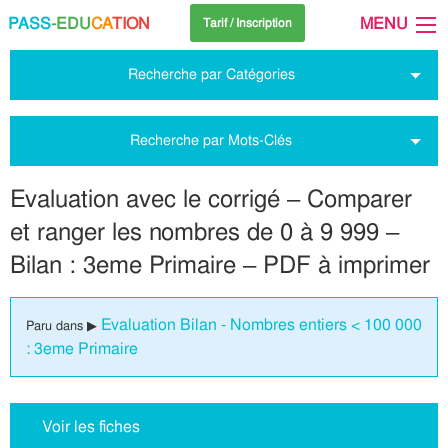
PASS
-EDU
CA
TION
MENU
Tarif / Inscription
Recherche par Catégories
Recherche par Mots-Clés
Evaluation avec le corrigé – Comparer
et ranger les nombres de 0 à 9 999 –
Bilan : 3eme Primaire – PDF à imprimer
Evaluation Bilan - Nombres entiers < 100 000
Paru dans ▶
: 3eme Primaire
Voir les fiches