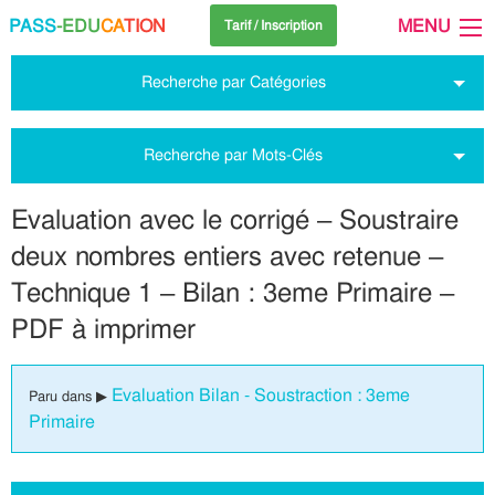
PASS
-EDU
CA
TION
MENU
Tarif / Inscription
Recherche par Catégories
Recherche par Mots-Clés
Evaluation avec le corrigé – Soustraire
deux nombres entiers avec retenue –
Technique 1 – Bilan : 3eme Primaire –
PDF à imprimer
Evaluation Bilan - Soustraction : 3eme
Paru dans ▶
Primaire