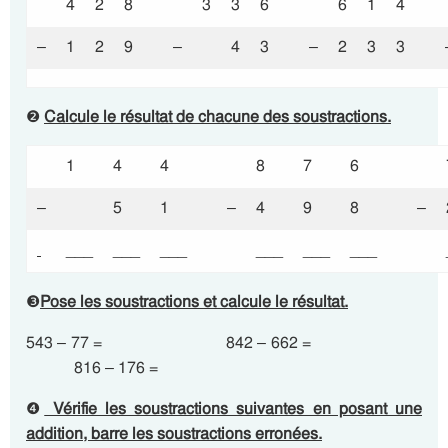
4
2
8
3
3
6
6
1
4
–
1
2
9
–
4
3
–
2
3
3
❷
Calcule le résultat de chacune des soustractions.
1
4
4
8
7
6
–
5
1
–
4
9
8
–
___
___
___
___
___
___
❸
Pose les soustractions et calcule le résultat.
543 – 77 = 842 – 662 =
816 – 176 =
❹
Vérifie les soustractions suivantes en posant une
addition, barre les soustractions erronées.