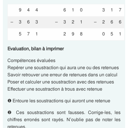
9
4
4
6
1
0
3
1
7
–
3
6
3
–
3
2
1
–
2
6
6
5
7
1
2
9
8
0
5
1
Evaluation, bilan à imprimer
Compétences évaluées
Repérer une soustraction qui aura une ou des retenues
Savoir retrouver une erreur de retenues dans un calcul
Poser et calculer une soustraction avec des retenues
Effectuer une soustraction à trous avec retenue
❶ Entoure les soustractions qui auront une retenue
❷ Ces soustractions sont fausses. Corrige-les, les
chiffres erronés sont rayés. N’oublie pas de noter les
retenues.