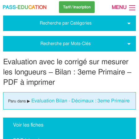
PASS
-EDU
CA
TION
MENU
Tarif / Inscription
Recherche par Catégories
Recherche par Mots-Clés
Evaluation avec le corrigé sur mesurer
les longueurs – Bilan : 3eme Primaire –
PDF à imprimer
Evaluation Bilan - Décimaux : 3eme Primaire
Paru dans ▶
Voir les fiches