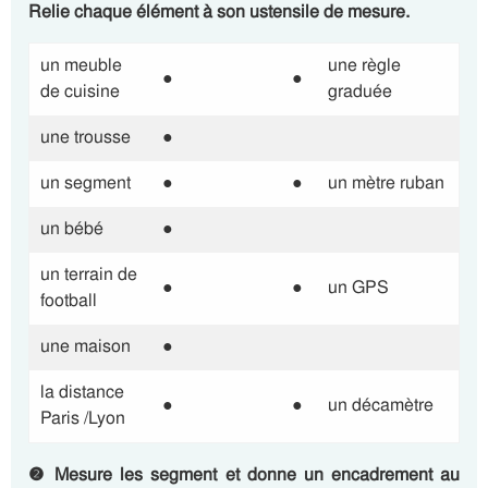
Relie chaque élément à son ustensile de mesure.
un meuble
une règle
●
●
de cuisine
graduée
une trousse
●
un segment
●
●
un mètre ruban
un bébé
●
un terrain de
●
●
un GPS
football
une maison
●
la distance
●
●
un décamètre
Paris /Lyon
❷ Mesure les segment et donne un encadrement au