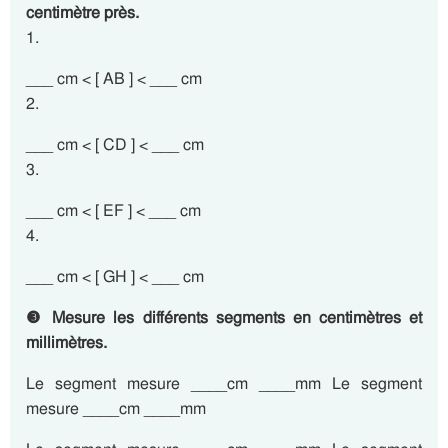
centimètre près.
1.
___ cm < [ AB ] < ___ cm
2.
___ cm < [ CD ] < ___ cm
3.
___ cm < [ EF ] < ___ cm
4.
___ cm < [ GH ] < ___ cm
❸ Mesure les différents segments en centimètres et
millimètres.
Le segment mesure ____cm ____mm Le segment
mesure ____cm ____mm