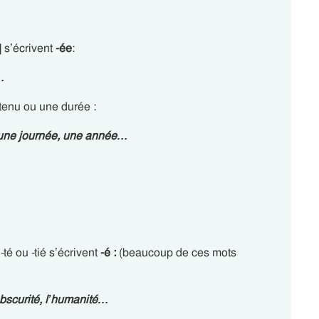
 s’écrivent
-ée
:
…
tenu ou une durée :
 une journ
ée
, une ann
ée
…
té ou -tié s’écrivent
-é :
(beaucoup de ces mots
bscuri
té
, l’humani
té
…