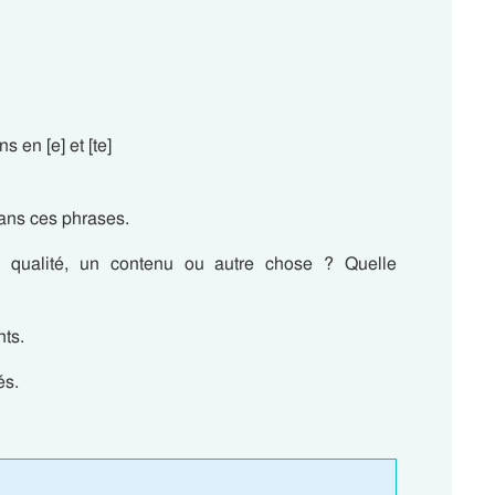
 en [e] et [te]
dans ces phrases.
 qualité, un contenu ou autre chose ? Quelle
ts.
és.