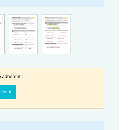
 adhérent :
hérent