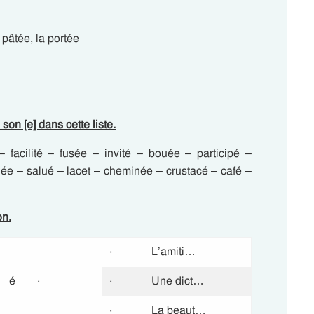
a pâtée, la portée
son [e] dans cette liste.
facilité – fusée – invité – bouée – participé –
ée – salué – lacet – cheminée – crustacé – café –
on.
·
L’amiti…
é
·
·
Une dict…
·
La beaut…