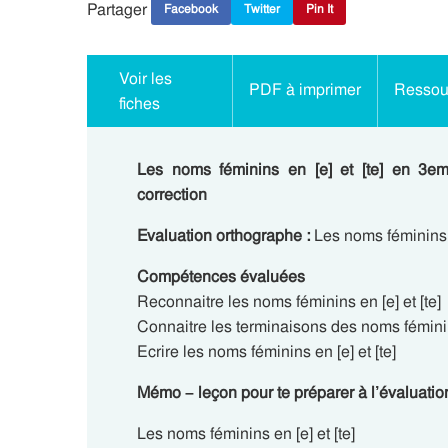
Partager
Facebook
Twitter
Pin It
Voir les
PDF à imprimer
Ressour
fiches
Les noms féminins en [e] et [te] en 3em
correction
Evaluation orthographe :
Les noms féminins e
Compétences évaluées
Reconnaitre les noms féminins en [e] et [te]
Connaitre les terminaisons des noms féminins
Ecrire les noms féminins en [e] et [te]
Mémo – leçon pour te préparer à l’évaluatio
Les noms féminins en [e] et [te]