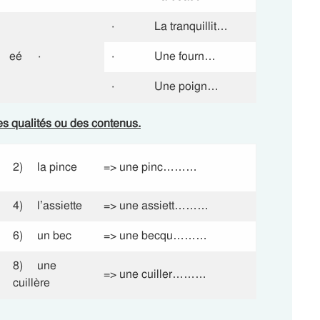
·
La tranquillit…
eé
·
·
Une fourn…
·
Une poign…
s qualités ou des contenus.
2) la pince
=> une pinc………
4) l’assiette
=> une assiett………
6) un bec
=> une becqu………
8) une
=> une cuiller………
cuillère