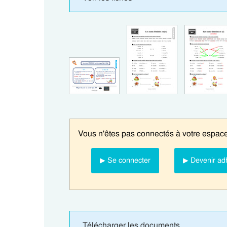
Vous n'êtes pas connectés à votre espace
▶ Se connecter
▶ Devenir ad
Télécharger les documents