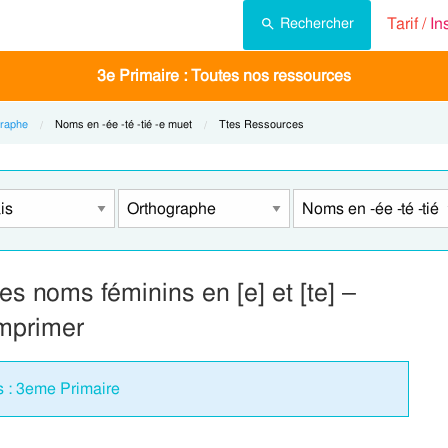
Tarif /
In
Rechercher
3e Primaire : Toutes nos ressources
raphe
Current:
Noms en -ée -té -tié -e muet
Current:
Ttes Ressources
es noms féminins en [e] et [te] –
imprimer
s : 3eme Primaire