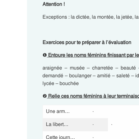
Attention !
Exceptions : la dictée, la montée, la jetée, l
Exercices pour te préparer à l’évaluation
❶
Entoure les noms féminins finissant par le 
araignée – musée – charretée – beauté – 
demandé – boulanger – amitié – saleté – id
lycée – bouchée
❷
Relie ces noms féminins à leur terminais
Une arm…
·
La libert…
·
·
Cette journ…
·