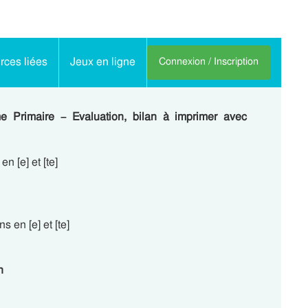
ces liées
Jeux en ligne
Connexion / Inscription
e Primaire – Evaluation, bilan à imprimer avec
n [e] et [te]
 en [e] et [te]
n