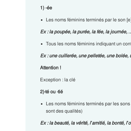
1) -ée
Les noms féminins terminés par le son [e]
Ex : la poup
ée
, la pur
ée
, la f
ée
, la journ
ée
, 
Tous les noms féminins indiquant un con
Ex : une cuiller
ée
, une pellet
ée
, une bol
ée
,
Attention !
Exception : la clé
2)-té ou -tié
Les noms féminins terminés par les sons -
sont des qualités)
Ex : la beau
té
, la véri
té
, l’ami
tié
, la bon
té,
l’o