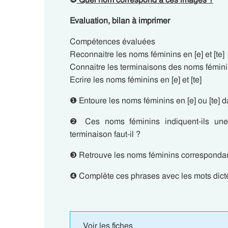
Evaluation, bilan à imprimer
Compétences évaluées
Reconnaitre les noms féminins en [e] et [te]
Connaitre les terminaisons des noms féminins
Ecrire les noms féminins en [e] et [te]
❶ Entoure les noms féminins en [e] ou [te] 
❷ Ces noms féminins indiquent-ils une
terminaison faut-il ?
❸ Retrouve les noms féminins correspondan
❹ Complète ces phrases avec les mots dict
Voir les fiches