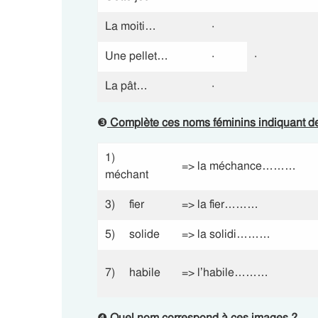
La moiti…
·
Une pellet…
·
·
La pât…
·
❸
Complète ces noms féminins indiquant de
1)
=> la méchance………
méchant
3) fier
=> la fier………
5) solide
=> la solidi………
7) habile
=> l’habile………
❹
Quel nom correspond à ces images ?