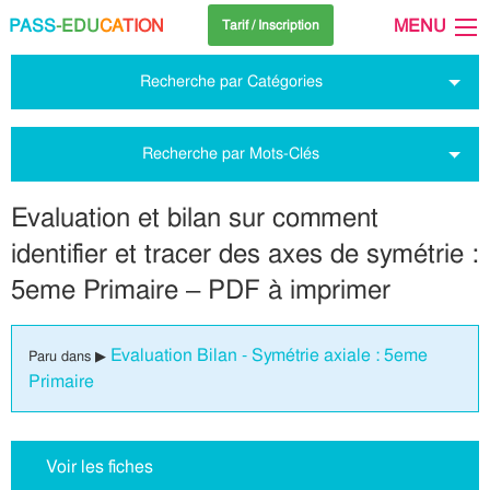
PASS
-EDU
CA
TION
MENU
Tarif / Inscription
Recherche par Catégories
Recherche par Mots-Clés
Evaluation et bilan sur comment
identifier et tracer des axes de symétrie :
5eme Primaire – PDF à imprimer
Evaluation Bilan - Symétrie axiale : 5eme
Paru dans ▶
Primaire
Voir les fiches