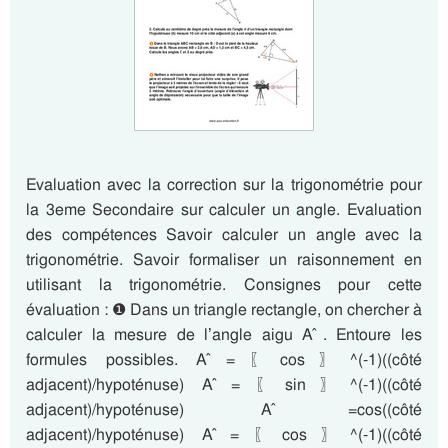
Evaluation avec la correction sur la trigonométrie pour
la 3eme Secondaire sur calculer un angle. Evaluation
des compétences Savoir calculer un angle avec la
trigonométrie. Savoir formaliser un raisonnement en
utilisant la trigonométrie. Consignes pour cette
évaluation : ❶ Dans un triangle rectangle, on chercher à
calculer la mesure de l’angle aigu A ̂. Entoure les
formules possibles. A ̂=〖cos〗^(-1)⁡((côté
adjacent)/hypoténuse) A ̂=〖sin〗^(-1)⁡((côté
adjacent)/hypoténuse) A ̂=cos⁡((côté
adjacent)/hypoténuse) A ̂=〖cos〗^(-1)⁡((côté