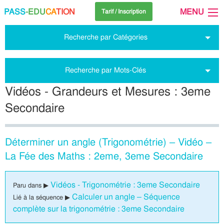
PASS
-EDU
CA
TION
MENU
Tarif / Inscription
Recherche par Catégories
Recherche par Mots-Clés
Vidéos - Grandeurs et Mesures : 3eme
Secondaire
Déterminer un angle (Trigonométrie) – Vidéo –
La Fée des Maths : 2eme, 3eme Secondaire
Vidéos - Trigonométrie : 3eme Secondaire
Paru dans ▶
Calculer un angle – Séquence
Lié à la séquence ▶
complète sur la trigonométrie : 3eme Secondaire