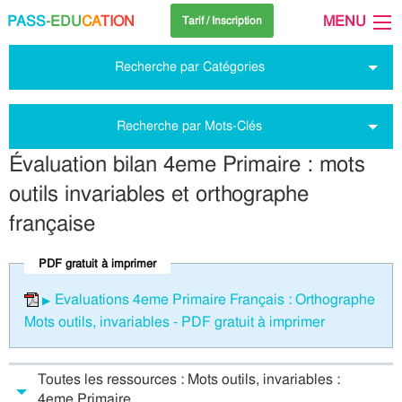
PASS
-EDU
CA
TION
MENU
Tarif / Inscription
Recherche par Catégories
Recherche par Mots-Clés
Évaluation bilan 4eme Primaire : mots
outils invariables et orthographe
française
PDF gratuit à imprimer
Evaluations 4eme Primaire Français : Orthographe
Mots outils, invariables - PDF gratuit à imprimer
Toutes les ressources : Mots outils, invariables :
4eme Primaire