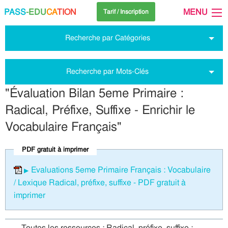
PASS
-EDU
CA
TION
MENU
Tarif / Inscription
Recherche par Catégories
Recherche par Mots-Clés
"Évaluation Bilan 5eme Primaire :
Radical, Préfixe, Suffixe - Enrichir le
Vocabulaire Français"
PDF gratuit à imprimer
Evaluations 5eme Primaire Français : Vocabulaire
/ Lexique Radical, préfixe, suffixe - PDF gratuit à
imprimer
Toutes les ressources : Radical, préfixe, suffixe :