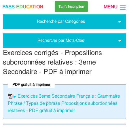
PASS
-EDU
CA
TION
MENU
Tarif / Inscription
Recherche par Catégories
Recherche par Mots-Clés
Exercices corrigés - Propositions
subordonnées relatives : 3eme
Secondaire - PDF à imprimer
PDF gratuit à imprimer
Exercices 3eme Secondaire Français : Grammaire
Phrase / Types de phrase Propositions subordonnées
relatives - PDF gratuit à imprimer