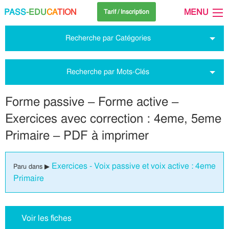
PASS
-EDU
CA
TION
MENU
Tarif / Inscription
Recherche par Catégories
Recherche par Mots-Clés
Forme passive – Forme active –
Exercices avec correction : 4eme, 5eme
Primaire – PDF à imprimer
Exercices - Voix passive et voix active : 4eme
Paru dans ▶
Primaire
Voir les fiches