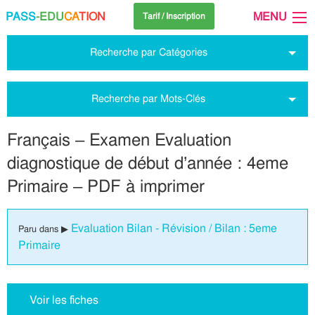
PASS
-EDU
CA
TION
MENU
Tarif / Inscription
Recherche par Catégories
Recherche par Mots-Clés
Français – Examen Evaluation
diagnostique de début d’année : 4eme
Primaire – PDF à imprimer
Evaluation Bilan - Révision / Bilan : 5eme
Paru dans ▶
Primaire
Voir les fiches