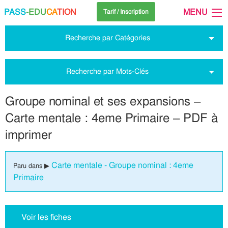
PASS
-EDU
CA
TION
MENU
Tarif / Inscription
Recherche par Catégories
Recherche par Mots-Clés
Groupe nominal et ses expansions –
Carte mentale : 4eme Primaire – PDF à
imprimer
Carte mentale - Groupe nominal : 4eme
Paru dans ▶
Primaire
Voir les fiches