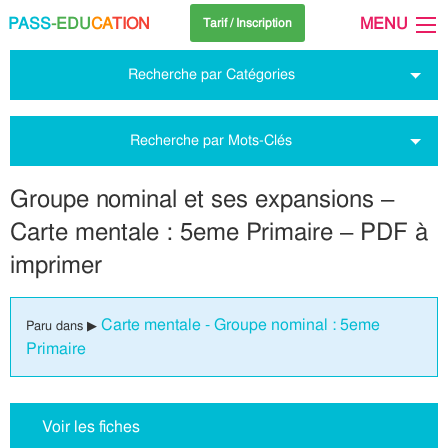
PASS
-EDU
CA
TION
MENU
Tarif / Inscription
Recherche par Catégories
Recherche par Mots-Clés
Groupe nominal et ses expansions –
Carte mentale : 5eme Primaire – PDF à
imprimer
Carte mentale - Groupe nominal : 5eme
Paru dans ▶
Primaire
Voir les fiches