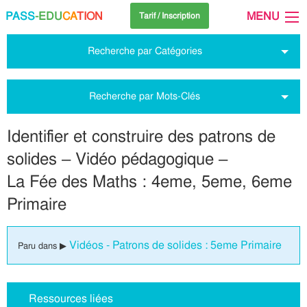
PASS
-EDU
CA
TION
MENU
Tarif / Inscription
Recherche par Catégories
Recherche par Mots-Clés
Identifier et construire des patrons de
solides – Vidéo pédagogique –
La Fée des Maths : 4eme, 5eme, 6eme
Primaire
Vidéos - Patrons de solides : 5eme Primaire
Paru dans ▶
Ressources liées