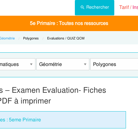
Tarif /
In
Rechercher
5e Primaire : Toutes nos ressources
Géométrie
Current:
Polygones
Current:
Evaluations / QUIZ QCM
nes – Examen Evaluation- Fiches
PDF à imprimer
es : 5eme Primaire