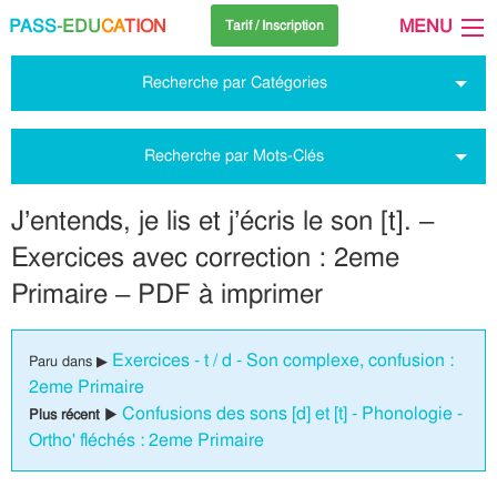
PASS
-EDU
CA
TION
MENU
Tarif / Inscription
Recherche par Catégories
Recherche par Mots-Clés
J’entends, je lis et j’écris le son [t]. –
Exercices avec correction : 2eme
Primaire – PDF à imprimer
Exercices - t / d - Son complexe, confusion :
Paru dans ▶
2eme Primaire
Confusions des sons [d] et [t] - Phonologie -
Plus récent ▶
Ortho' fléchés : 2eme Primaire