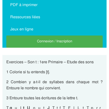
PDF à imprimer
Ressources liées
Jeux en ligne
Connexion / Inscription
Exercices – Son t : 1ere Primaire – Etude des sons
1 Colorie si tu entends [t].
2 Combien y a-t-il de syllabes dans chaque mot ?
Entoure le nombre qui convient.
3 Entoure toutes les écritures de la lettre t.
T
q
u I
t
U
o u t
J
T t f T F l L t T p r r