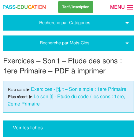
PASS
-EDU
CA
TION
MENU
Tarif / Inscription
Recherche par Catégories
Recherche par Mots-Clés
Exercices – Son t – Etude des sons :
1ere Primaire – PDF à imprimer
Exercices - [t], t – Son simple : 1ere Primaire
Paru dans ▶
Le son [t] - Etude du code / les sons : 1ere,
Plus récent ▶
2eme Primaire
Voir les fiches