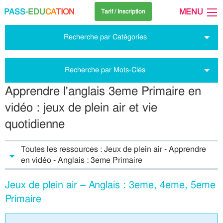
PASS
-EDU
CA
TION
MENU
Tarif / Inscription
Recherche par Catégories
Recherche par Mots-Clés
Apprendre l'anglais 3eme Primaire en
vidéo : jeux de plein air et vie
quotidienne
Toutes les ressources : Jeux de plein air - Apprendre
en vidéo - Anglais : 3eme Primaire
Jeux de plein air – Anglais : 3eme, 4eme, 5eme
Primaire