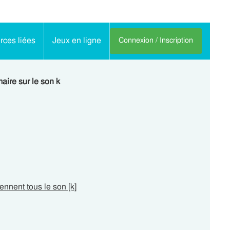
ces liées
Jeux en ligne
Connexion / Inscription
aire sur le son k
ennent tous le son [k]