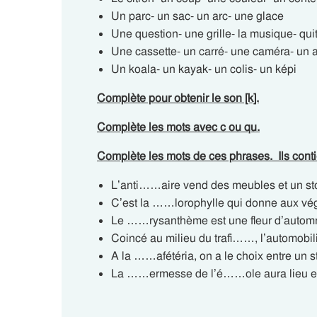
Un parc- un sac- un arc- une glace
Une question- une grille- la musique- quit
Une cassette- un carré- une caméra- un 
Un koala- un kayak- un colis- un képi
Complète pour obtenir le son [k].
Complète les mots avec c ou qu.
Complète les mots de ces phrases. Ils conti
L’anti……aire vend des meubles et un st
C’est la ……lorophylle qui donne aux vé
Le ……rysanthème est une fleur d’autom
Coincé au milieu du trafi……, l’automob
A la ……afétéria, on a le choix entre un
La ……ermesse de l’é……ole aura lieu en