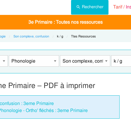
Tarif /
In
Rechercher
3e Primaire : Toutes nos ressources
ogie
Son complexe, confusion
Current:
k / g
Current:
Ttes Ressources
me Primaire – PDF à imprimer
 confusion : 3eme Primaire
 Phonologie - Ortho' fléchés : 3eme Primaire