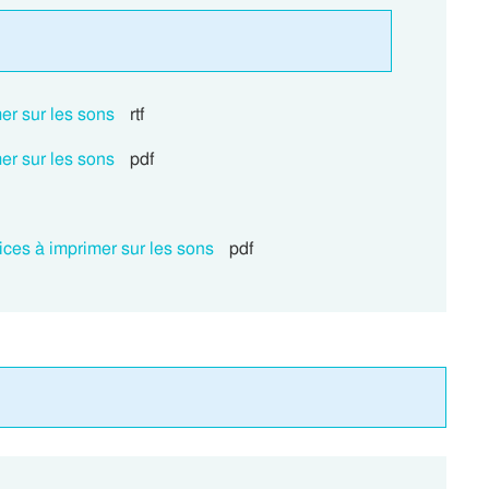
er sur les sons
rtf
er sur les sons
pdf
ices à imprimer sur les sons
pdf