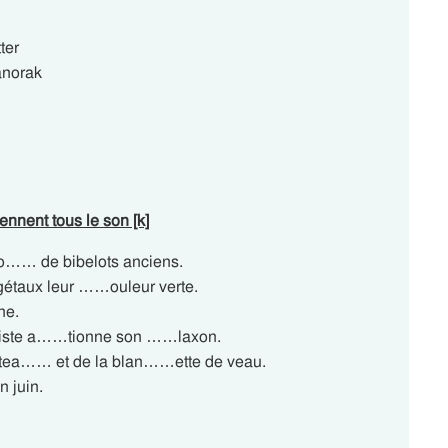
ter
anorak
ennent tous le son [k]
o…… de bibelots anciens.
gétaux leur ……ouleur verte.
ne.
iliste a……tionne son ……laxon.
 stea…… et de la blan……ette de veau.
 juin.