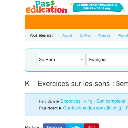
Vous êtes ici :
Accueil
3e Prim
Français
Phonol
K – Exercices sur les sons : 3e
Exercices - k / g - Son complexe,
Paru dans ▶
Confusions des sons [k] et [g] -
Plus récent ▶
Partager
Facebook
Twitter
Pin It