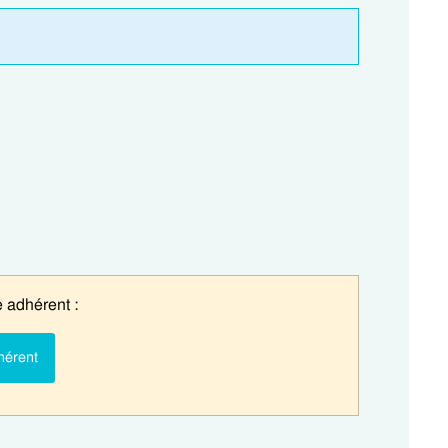
 adhérent :
hérent