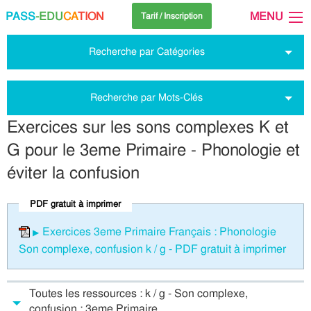
PASS
-EDU
CA
TION
MENU
Tarif / Inscription
Recherche par Catégories
Recherche par Mots-Clés
Exercices sur les sons complexes K et
G pour le 3eme Primaire - Phonologie et
éviter la confusion
PDF gratuit à imprimer
Exercices 3eme Primaire Français : Phonologie
Son complexe, confusion k / g - PDF gratuit à imprimer
Toutes les ressources : k / g - Son complexe,
confusion : 3eme Primaire