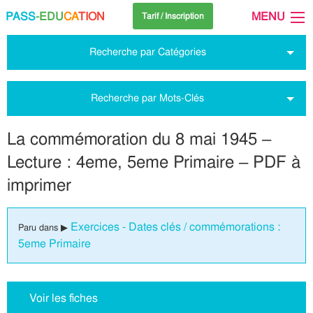
PASS
-EDU
CA
TION
MENU
Tarif / Inscription
Recherche par Catégories
Recherche par Mots-Clés
La commémoration du 8 mai 1945 –
Lecture : 4eme, 5eme Primaire – PDF à
imprimer
Exercices - Dates clés / commémorations :
Paru dans ▶
5eme Primaire
Voir les fiches