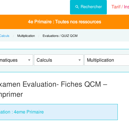
Tarif /
In
Rechercher
4e Primaire : Toutes nos ressources
Calculs
Current:
Multiplication
Current:
Evaluations / QUIZ QCM
– Examen Evaluation- Fiches QCM –
mprimer
cation : 4eme Primaire