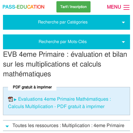
PASS
-EDU
CA
TION
MENU
Tarif / Inscription
Recherche par Catégories
Recherche par Mots-Clés
EVB 4eme Primaire : évaluation et bilan
sur les multiplications et calculs
mathématiques
PDF gratuit à imprimer
Evaluations 4eme Primaire Mathématiques :
Calculs Multiplication - PDF gratuit à imprimer
Toutes les ressources : Multiplication : 4eme Primaire