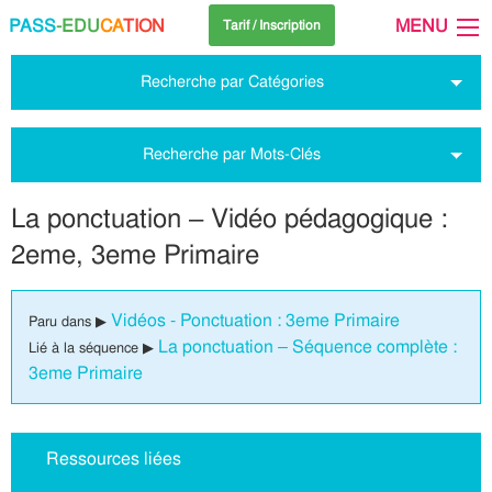
PASS
-EDU
CA
TION
MENU
Tarif / Inscription
Recherche par Catégories
Recherche par Mots-Clés
La ponctuation – Vidéo pédagogique :
2eme, 3eme Primaire
Vidéos - Ponctuation : 3eme Primaire
Paru dans ▶
La ponctuation – Séquence complète :
Lié à la séquence ▶
3eme Primaire
Ressources liées