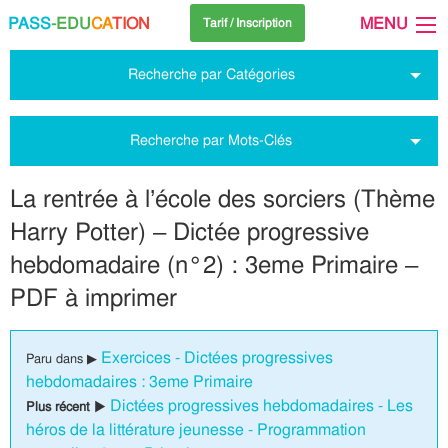
PASS
-EDU
CA
TION
MENU
Tarif / Inscription
Recherche par Catégories
Recherche par Mots-Clés
La rentrée à l’école des sorciers (Thème
Harry Potter) – Dictée progressive
hebdomadaire (n°2) : 3eme Primaire –
PDF à imprimer
Exercices - Dictées progressives
Paru dans ▶
hebdomadaires : 3eme Primaire
Dictées progressives hebdomadaires - Les
Plus récent ▶
héros de la littérature jeunesse - Programmation