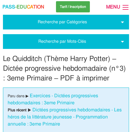
PASS
-EDU
CA
TION
MENU
Tarif / Inscription
Recherche par Catégories
Recherche par Mots-Clés
Le Quidditch (Thème Harry Potter) –
Dictée progressive hebdomadaire (n°3)
: 3eme Primaire – PDF à imprimer
Exercices - Dictées progressives
Paru dans ▶
hebdomadaires : 3eme Primaire
Dictées progressives hebdomadaires - Les
Plus récent ▶
héros de la littérature jeunesse - Programmation
annuelle : 3eme Primaire