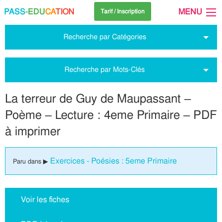
PASS
-EDU
CA
TION
MENU
Tarif / Inscription
Recherche par Catégories
Recherche par Mots-Clés
La terreur de Guy de Maupassant –
Poème – Lecture : 4eme Primaire – PDF
à imprimer
Exercices - Poésies : 5eme Primaire
Paru dans ▶
Voir les fiches