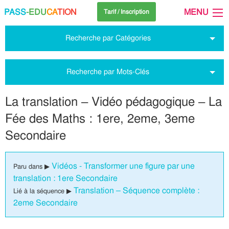
PASS
-EDU
CA
TION
MENU
Tarif / Inscription
Recherche par Catégories
Recherche par Mots-Clés
La translation – Vidéo pédagogique – La
Fée des Maths : 1ere, 2eme, 3eme
Secondaire
Vidéos - Transformer une figure par une
Paru dans ▶
translation : 1ere Secondaire
Translation – Séquence complète :
Lié à la séquence ▶
2eme Secondaire