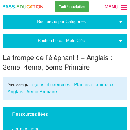
PASS
-EDU
CA
TION
MENU
Tarif / Inscription
Recherche par Catégories
Recherche par Mots-Clés
La trompe de l’éléphant ! – Anglais :
3eme, 4eme, 5eme Primaire
Leçons et exercices - Plantes et animaux -
Paru dans ▶
Anglais : 5eme Primaire
Ressources liées
Jeux en ligne