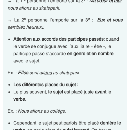
→ La 1
personne l’emporte sur la 3
:
Ma sœur et
moi
,
nous all
ons
au skatepark.
e
e
→ La 2
personne l’emporte sur la 3
:
Eux et
vous
sembl
ez
heureux.
Attention aux accords des participes passés
: quand
le verbe se conjugue avec l’auxiliaire « être », le
participe passé s’accorde
en genre et en nombre
avec le sujet.
Ex. :
Elles
sont all
ées
au skatepark.
Les différentes places du sujet :
Le plus souvent,
le sujet
est placé juste
avant le
verbe.
Ex. :
Nous allons au collège
.
Cependant le sujet peut parfois être placé
derrière le