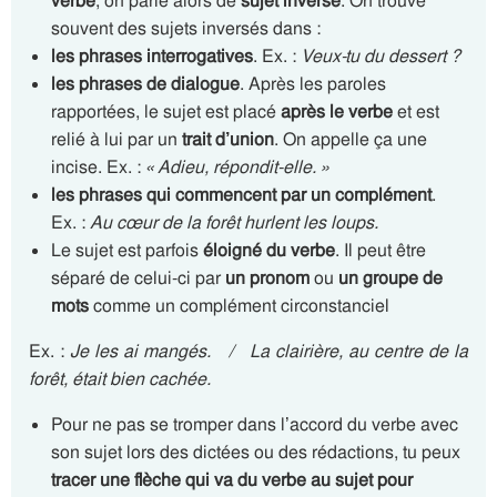
verbe
, on parle alors de
sujet inversé
. On trouve
souvent des sujets inversés dans :
les phrases interrogatives
. Ex. :
Veux-tu du dessert ?
les
phrases de dialogue
. Après les paroles
rapportées, le sujet est placé
après le verbe
et est
relié à lui par un
trait d’union
. On appelle ça une
incise. Ex. :
« Adieu, répondit-elle. »
les phrases qui commencent par un complément
.
Ex. :
Au cœur de la forêt hurlent les loups.
Le sujet est parfois
éloigné du verbe
. Il peut être
séparé de celui-ci par
un pronom
ou
un groupe de
mots
comme un complément circonstanciel
Ex. :
Je les ai mangés. /
La clairière, au centre de la
forêt, était bien cachée.
Pour ne pas se tromper dans l’accord du verbe avec
son sujet lors des dictées ou des rédactions, tu peux
tracer une flèche qui va du verbe au sujet pour