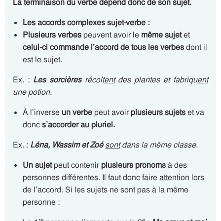
La terminaison du verbe dépend donc de son sujet.
Les accords complexes sujet-verbe :
Plusieurs verbes
peuvent avoir le
même sujet
et
celui-ci commande l’accord de tous les verbes
dont il
est le sujet.
Ex. :
Les sorcières
récolt
ent
des plantes et fabriqu
ent
une potion.
À l’inverse
un verbe
peut avoir
plusieurs sujets
et va
donc
s’accorder au pluriel.
Ex. :
Léna, Wassim et Zoé
sont
dans la même classe.
Un sujet
peut contenir
plusieurs pronoms
à des
personnes différentes. Il faut donc faire attention lors
de l’accord. Si les sujets ne sont pas à la même
personne :
re
e