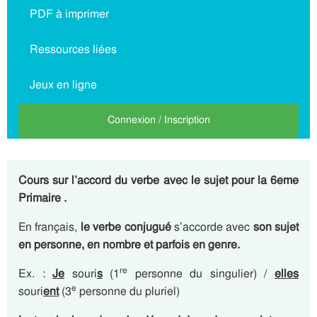
PDF à imprimer
Ressources liées
Jeux en ligne
Connexion / Inscription
Cours sur l’accord du verbe avec le sujet pour la 6eme
Primaire .
En français,
le verbe conjugué
s’accorde avec
son sujet
en personne, en nombre et parfois en genre.
re
Ex. :
Je
souri
s
(1
personne du singulier) /
elles
e
souri
ent
(3
personne du pluriel)