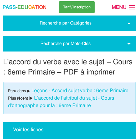
PASS
-EDU
CA
TION
MENU
Tarif / Inscription
Recherche par Catégories
Recherche par Mots-Clés
L’accord du verbe avec le sujet – Cours
: 6eme Primaire – PDF à imprimer
Leçons - Accord sujet verbe : 6eme Primaire
Paru dans ▶
L’accord de l'attribut du sujet - Cours
Plus récent ▶
d'orthographe pour la : 6eme Primaire
Voir les fiches