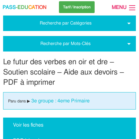
PASS
-EDU
CA
TION
MENU
Tarif / Inscription
Recherche par Catégories
Recherche par Mots-Clés
Le futur des verbes en oir et dre –
Soutien scolaire – Aide aux devoirs –
PDF à imprimer
3e groupe : 4eme Primaire
Paru dans ▶
Voir les fiches