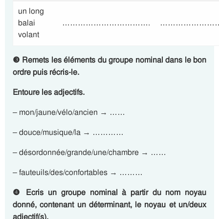
un long
balai
…………………………….
……………………
volant
❸
Remets les éléments du groupe nominal dans le bon
ordre puis récris-le.
Entoure les adjectifs.
– mon/jaune/vélo/ancien → ……
– douce/musique/la → …………
– désordonnée/grande/une/chambre → ……
– fauteuils/des/confortables → ………
❹
Ecris un groupe nominal à partir du nom noyau
donné, contenant un déterminant, le noyau et un/deux
adjectif(s).