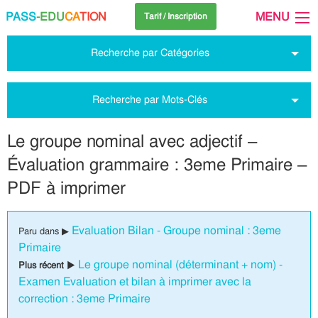
PASS
-EDU
CA
TION
MENU
Tarif / Inscription
Recherche par Catégories
Recherche par Mots-Clés
Le groupe nominal avec adjectif –
Évaluation grammaire : 3eme Primaire –
PDF à imprimer
Evaluation Bilan - Groupe nominal : 3eme
Paru dans ▶
Primaire
Le groupe nominal (déterminant + nom) -
Plus récent ▶
Examen Evaluation et bilan à imprimer avec la
correction : 3eme Primaire